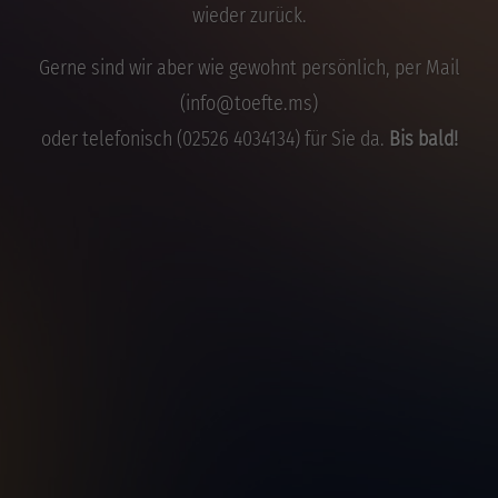
wieder zurück.
Drop us a line
info@yourdomain.com
Gerne sind wir aber wie gewohnt persönlich, per Mail
(info@toefte.ms)
About us
oder telefonisch (02526 4034134) für Sie da.
Bis bald!
Lorem ipsum dolor sit amet, consectetuer
adipiscing elit.
Aenean commodo ligula eget dolor. Aenean massa.
Cum sociis natoque penatibus et magnis dis
parturient montes, nascetur ridiculus mus. Donec
quam felis, ultricies nec.