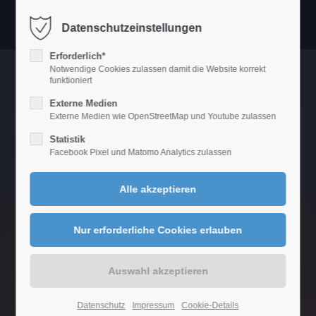
Datenschutzeinstellungen
Login
Erforderlich*
Benutzername
Notwendige Cookies zulassen damit die Website korrekt
funktioniert
Externe Medien
Externe Medien wie OpenStreetMap und Youtube zulassen
Passwort
Statistik
Facebook Pixel und Matomo Analytics zulassen
Anmelden
Register
|
Lost your password?
Support
Lorem ipsum dolor sit amet:
Datenschutz
Impressum
Cookie-Details